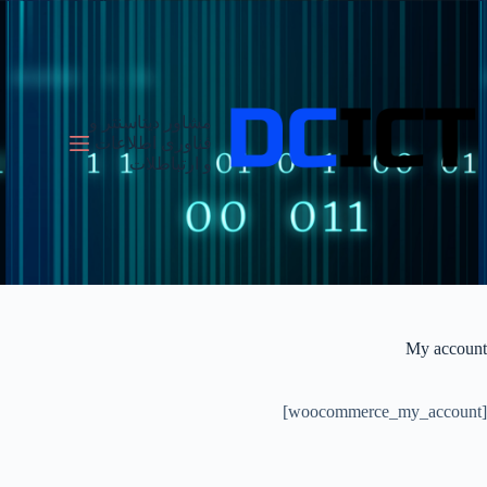
رش
ه
حتوا
مشاور دیتاسنتر و
فناوری اطلاعات
و ارتباطلات
My account
[woocommerce_my_account]